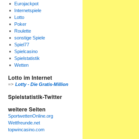
Eurojackpot
Internetspiele
Lotto
Poker
Roulette
sonstige Spiele
Spiel77
Spielcasino
Spielstatistik
Wetten
Lotto im Internet
=>
Lotty - Die Gratis-Million
Spielstatistik-Twitter
weitere Seiten
SportwettenOnline.org
Wettfreunde.net
topwincasino.com